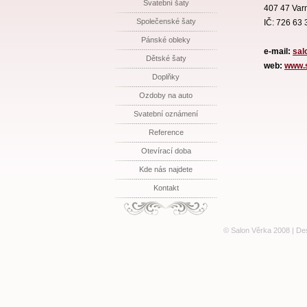
Svatební šaty
407 47 Var
Společenské šaty
IČ: 726 63 
Pánské obleky
e-mail:
sal
Dětské šaty
web:
www.s
Doplňky
Ozdoby na auto
Svatební oznámení
Reference
Otevírací doba
Kde nás najdete
Kontakt
© Salon Věrka 2008 | De